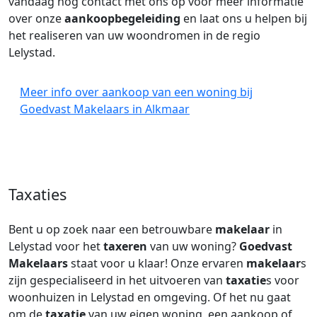
vandaag nog contact met ons op voor meer informatie
over onze
aankoopbegeleiding
en laat ons u helpen bij
het realiseren van uw woondromen in de regio
Lelystad.
Meer info over aankoop van een woning bij
Goedvast Makelaars in Alkmaar
Taxaties
Bent u op zoek naar een betrouwbare
makelaar
in
Lelystad voor het
taxeren
van uw woning?
Goedvast
Makelaars
staat voor u klaar! Onze ervaren
makelaar
s
zijn gespecialiseerd in het uitvoeren van
taxatie
s voor
woonhuizen in Lelystad en omgeving. Of het nu gaat
om de
taxatie
van uw eigen woning, een aankoop of